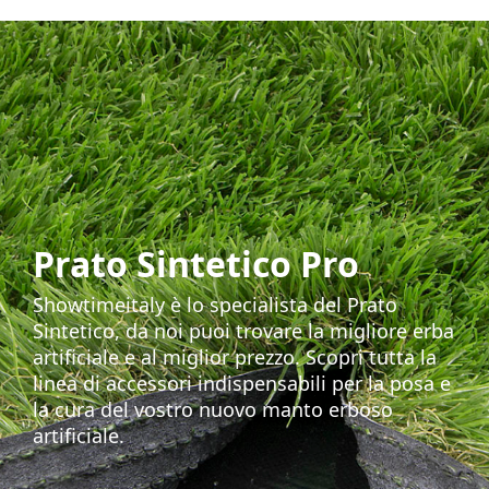
Prato Sintetico Pro
Showtimeitaly è lo specialista del Prato
Sintetico, da noi puoi trovare la migliore erba
artificiale e al miglior prezzo. Scopri tutta la
linea di accessori indispensabili per la posa e
la cura del vostro nuovo manto erboso
artificiale.