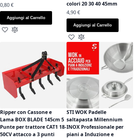
colori 20 30 40 45mm
As low as
0,80 €
As low as
4,90 €
Aggiungi al Carrello
Aggiungi al Carrello
Aggiungi alla lista desideri
Aggiungi al confronto
Aggiungi alla lista desideri
Aggiungi al confronto
Ripper con Cassone e
STI WOK Padelle
Lama BOX BLADE 145cm 5
saltapasta Millennium
Punte per trattore CAT1 18-
INOX Professionale per
50CV attacco a 3 punti
piani a Induzione e