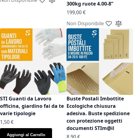
Aggiungi alla lista desideri
Aggiungi al confronto
300kg ruote 4.00-8”
199,00 €
Non Disponibile
Aggiungi alla l
Aggiungi a
STI Guanti da Lavoro
Buste Postali Imbottite
officina, giardino fai da te
Ecologiche chiusura
varie tipologie
adesiva. Buste spedizione
con protezione oggetti
As low as
1,50 €
documenti STIm@il
Aggiungi al Carrello
As low as
8,90 €