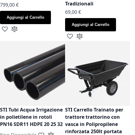
Tradizionali
799,00 €
As low as
69,00 €
Aggiungi al Carrello
Aggiungi al Carrello
Aggiungi alla lista desideri
Aggiungi al confronto
Aggiungi alla lista desideri
Aggiungi al confronto
STI Tubi Acqua Irrigazione
STI Carrello Trainato per
in polietilene in rotoli
trattore trattorino con
PN16 SDR11 HDPE 20 25 32
vasca in Polipropilene
rinforzata 250lt portata
Non Disponibile