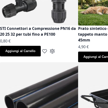
STI Connettori a Compressione PN16 da
Prato sintetico 
20 25 32 per tubi fino a PE100
tappeto manto g
45mm
As low as
0,80 €
As low as
4,90 €
Aggiungi al Carrello
Aggiungi alla lista desideri
Aggiungi al confronto
Aggiungi al Carr