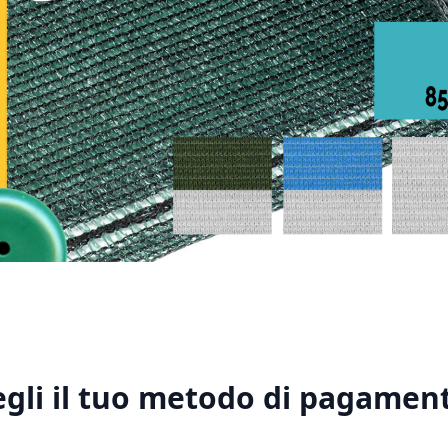
1
2
3
4
5
egli il tuo metodo di pagament