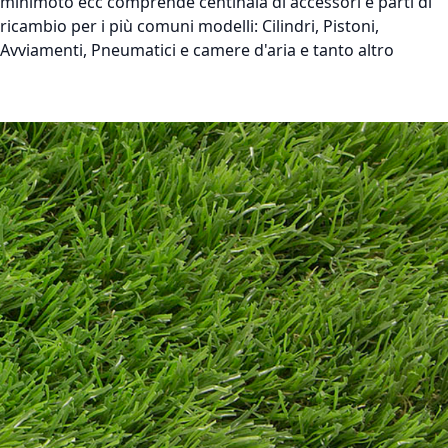
minimoto ecc comprende centinaia di accessori e parti di
ricambio per i più comuni modelli: Cilindri, Pistoni,
Avviamenti, Pneumatici e camere d'aria e tanto altro