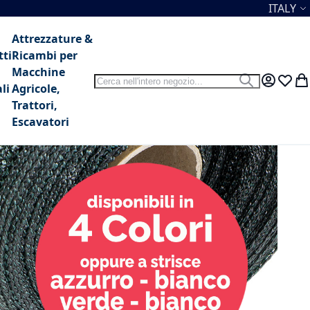
Lingua
ITALY
Attrezzature &
tti
Ricambi per
Macchine
Search
Search
My Accou
Lista 
Car
li
Agricole,
Trattori,
Escavatori