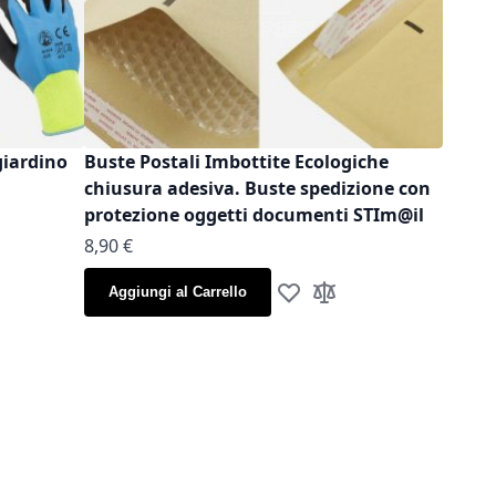
giardino
Buste Postali Imbottite Ecologiche
chiusura adesiva. Buste spedizione con
protezione oggetti documenti STIm@il
As low as
8,90 €
la lista desideri
gi al confronto
Aggiungi al Carrello
Aggiungi alla lista desideri
Aggiungi al confronto