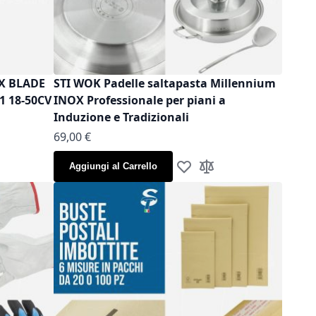
OX BLADE
STI WOK Padelle saltapasta Millennium
1 18-50CV
INOX Professionale per piani a
Induzione e Tradizionali
As low as
69,00 €
Aggiungi al Carrello
la lista desideri
gi al confronto
Aggiungi alla lista desideri
Aggiungi al confronto