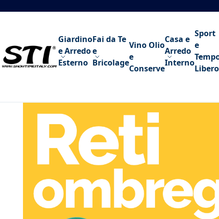
Salta al contenuto
Sport
Giardino
Fai da Te
Casa e
Vino Olio
e
e Arredo
e
Arredo
e
Temp
Esterno
Bricolage
Interno
Conserve
Libero