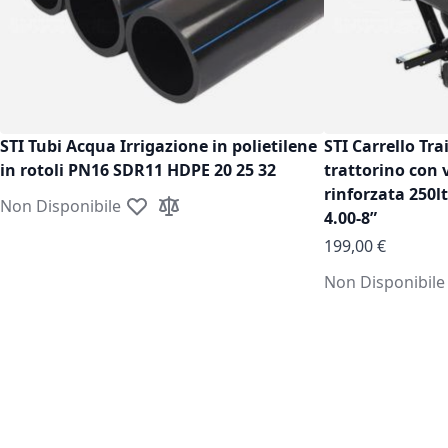
STI Tubi Acqua Irrigazione in polietilene
STI Carrello Tra
in rotoli PN16 SDR11 HDPE 20 25 32
trattorino con 
rinforzata 250l
Non Disponibile
Aggiungi alla lista desideri
Aggiungi al confronto
4.00-8”
199,00 €
Non Disponibile