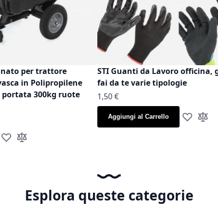
inato per trattore
STI Guanti da Lavoro officina, 
vasca in Polipropilene
fai da te varie tipologie
t portata 300kg ruote
As low as
1,50 €
Aggiungi al Carrello
Aggiungi al
Aggiun
Aggiungi alla lista desideri
Aggiungi al confronto
Esplora queste categorie