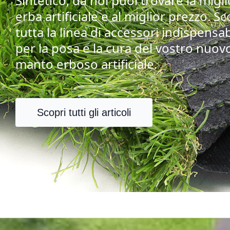
Sintetico, da noi puoi trovare la migl
erba artificiale e al miglior prezzo. Sc
tutta la linea di accessori indispensab
per la posa e la cura del vostro nuov
manto erboso artificiale.
Scopri tutti gli articoli