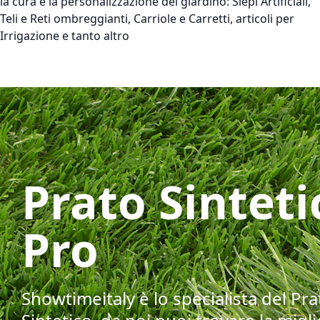
la cura e la personalizzazione del giardino: Siepi Artificiali,
Teli e Reti ombreggianti, Carriole e Carretti, articoli per
Irrigazione e tanto altro
Prato Sinteti
Pro
Showtimeitaly è lo specialista del Pra