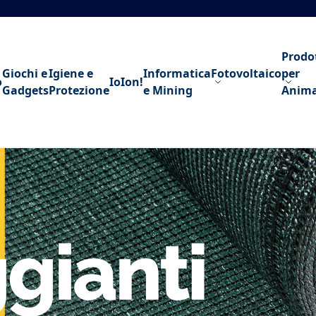
Prodo
Giochi e
Igiene e
Informatica
Fotovoltaico
per
o
IoIon!
Gadgets
Protezione
e Mining
Anima