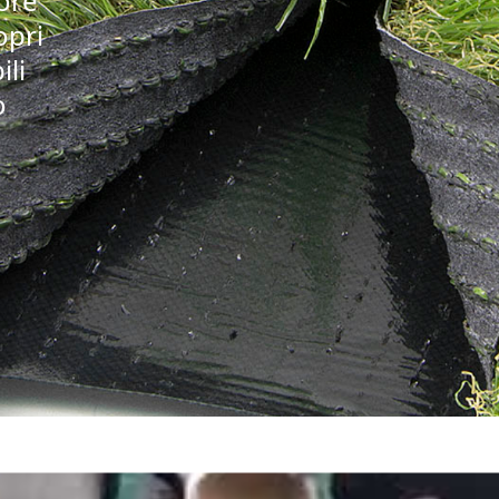
iore
opri
ili
o