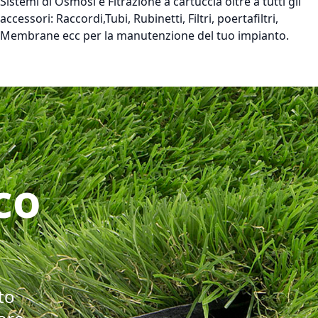
Sistemi di Osmosi e Fitrazione a cartuccia oltre a tutti gli
accessori: Raccordi,Tubi, Rubinetti, Filtri, poertafiltri,
Membrane ecc per la manutenzione del tuo impianto.
co
to