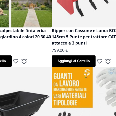
calpestabile finta erba
Ripper con Cassone e Lama B
iardino 4 colori 20 30 40
145cm 5 Punte per trattore CAT
attacco a 3 punti
799,00 €
ello
Aggiungi al Carrello
Aggiungi alla lista desideri
Aggiungi al confronto
Aggiungi al
Aggiun