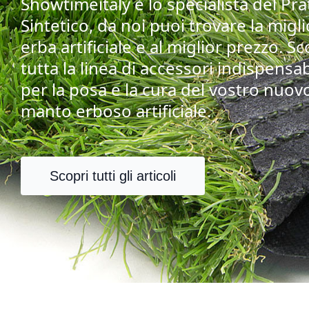
Showtimeitaly è lo specialista del Pra
Sintetico, da noi puoi trovare la migl
erba artificiale e al miglior prezzo. Sc
tutta la linea di accessori indispensab
per la posa e la cura del vostro nuov
manto erboso artificiale.
Scopri tutti gli articoli