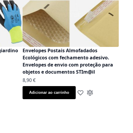
giardino
Envelopes Postais Almofadados
Ecológicos com fechamento adesivo.
Envelopes de envio com proteção para
objetos e documentos STIm@il
As low as
8,90 €
 à Lista de Desejos
ionar à Comparação
Adicionar ao carrinho
Adicionar à Lista de Dese
Adicionar à Compara