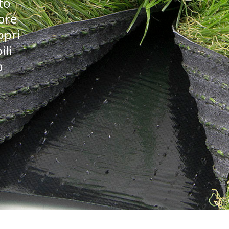
to
iore
opri
ili
o