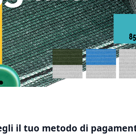
1
2
3
4
5
egli il tuo metodo di pagament