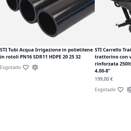
STI Tubi Acqua Irrigazione in polietilene
STI Carrello Tra
in rotoli PN16 SDR11 HDPE 20 25 32
trattorino con 
rinforzata 250l
Esgotado
Adicionar à Lista de Desejos
Adicionar à Comparação
4.00-8”
199,00 €
Esgotado
Adicion
Ad