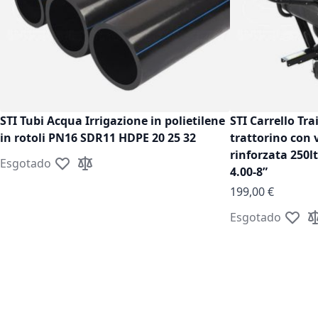
STI Tubi Acqua Irrigazione in polietilene
STI Carrello Tra
in rotoli PN16 SDR11 HDPE 20 25 32
trattorino con 
rinforzata 250l
Esgotado
Adicionar à Lista de Desejos
Adicionar à Comparação
4.00-8”
199,00 €
Esgotado
Adicion
Ad