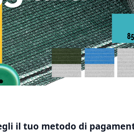
1
2
3
4
5
egli il tuo metodo di pagament