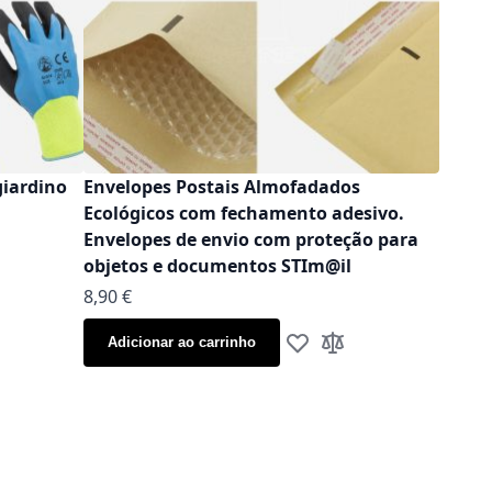
giardino
Envelopes Postais Almofadados
Ecológicos com fechamento adesivo.
Envelopes de envio com proteção para
objetos e documentos STIm@il
As low as
8,90 €
 à Lista de Desejos
ionar à Comparação
Adicionar ao carrinho
Adicionar à Lista de Dese
Adicionar à Compara