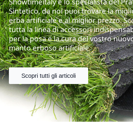
Showtimeitaly è lo specialista del Pra
Sintetico, da noi puoi trovare la migl
erba artificiale e al miglior prezzo. Sc
tutta la linea di accessori indispensab
per la posa e la cura del vostro nuov
manto erboso artificiale.
Scopri tutti gli articoli