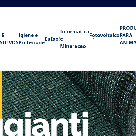
PROD
Informatica
 E
Igiene e
Fotovoltaico
PARA
EuIao!
e
SITIVOS
Protezione
ANIMA
Mineracao