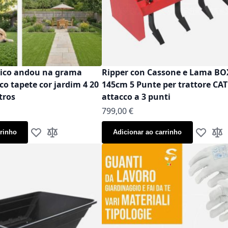
tico andou na grama
Ripper con Cassone e Lama B
aco tapete cor jardim 4 20
145cm 5 Punte per trattore CAT
tros
attacco a 3 punti
799,00 €
rrinho
Adicionar ao carrinho
Adicionar à Lista de Desejos
Adicionar à Comparação
Adicionar
Adic