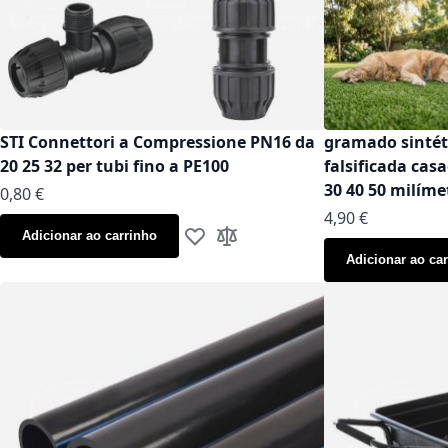
STI Connettori a Compressione PN16 da
gramado sinté
20 25 32 per tubi fino a PE100
falsificada cas
30 40 50 milíme
As low as
0,80 €
As low as
4,90 €
Adicionar ao carrinho
Adicionar à Lista de Desejos
Adicionar à Comparação
Adicionar ao ca