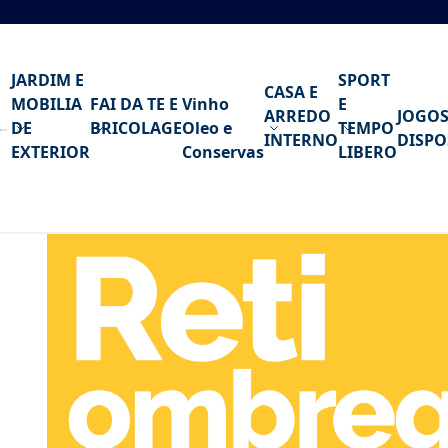
Ir para o Conteúdo
JARDIM E
SPORT
CASA E
MOBILIA
FAI DA TE E
Vinho
E
ARREDO
JOGOS
DE
BRICOLAGE
Oleo e
TEMPO
INTERNO
DISPO
EXTERIOR
Conservas
LIBERO