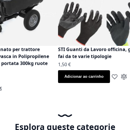
inato per trattore
STI Guanti da Lavoro officina, 
vasca in Polipropilene
fai da te varie tipologie
t portata 300kg ruote
As low as
1,50 €
Adicionar ao carrinho
Adicionar
Adic
ar à Lista de Desejos
icionar à Comparação
Esplora queste categorie