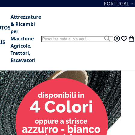
Idioma
PORTUGAL
Attrezzature
& Ricambi
UTOS
per
Search
Macchine
Search
My Accou
Lista 
O 
IS
Agricole,
Trattori,
Escavatori