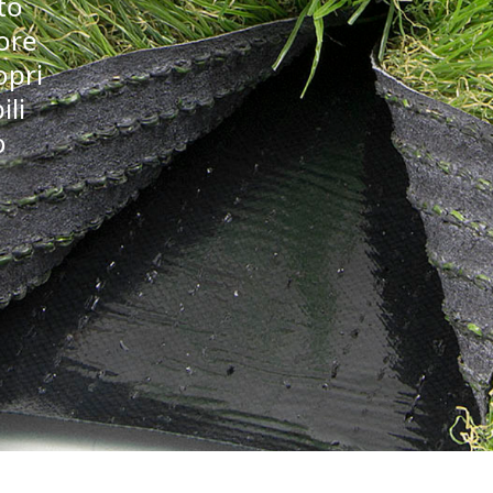
to
iore
opri
ili
o