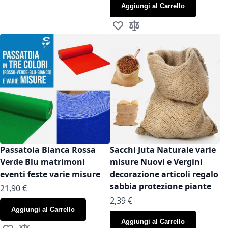
Aggiungi al Carrello
Aggiungi alla lista desideri
Aggiungi al confronto
Passatoia Bianca Rossa
Sacchi Juta Naturale varie
Verde Blu matrimoni
misure Nuovi e Vergini
eventi feste varie misure
decorazione articoli regalo
sabbia protezione piante
As low as
21,90 €
As low as
2,39 €
Aggiungi al Carrello
Aggiungi al Carrello