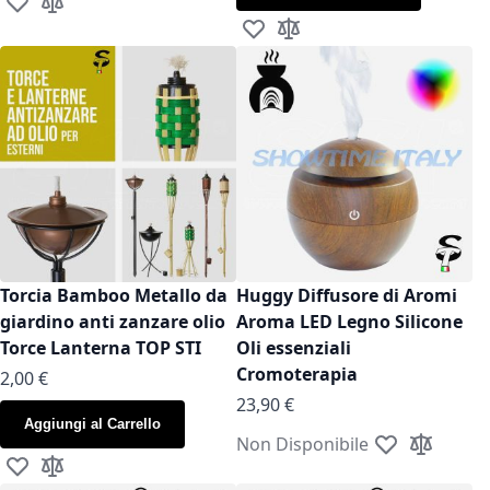
Aggiungi alla lista desideri
Aggiungi al confronto
Aggiungi alla lista desideri
Aggiungi al confronto
Torcia Bamboo Metallo da
Huggy Diffusore di Aromi
giardino anti zanzare olio
Aroma LED Legno Silicone
Torce Lanterna TOP STI
Oli essenziali
Cromoterapia
As low as
2,00 €
23,90 €
Aggiungi al Carrello
Non Disponibile
Aggiungi alla l
Aggiungi a
Aggiungi alla lista desideri
Aggiungi al confronto