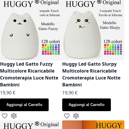
Huggy Led Gatto Fuzzy
Huggy Led Gatto Slurpy
Multicolore Ricaricabile
Multicolore Ricaricabile
Cromoterapia Luce Notte
Cromoterapia Luce Notte
Bambini
Bambini
19,90 €
19,90 €
Aggiungi al Carrello
Aggiungi al Carrello
Aggiungi alla lista desideri
Aggiungi al confronto
Aggiungi alla lista desideri
Aggiungi al confronto