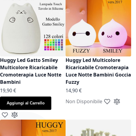
Huggy Led Gatto Smiley
Huggy Led Multicolore
Multicolore Ricaricabile
Ricaricabile Cromoterapia
Cromoterapia Luce Notte
Luce Notte Bambini Goccia
Bambini
Fuzzy
19,90 €
14,90 €
Non Disponibile
Aggiungi al Carrello
Aggiungi alla l
Aggiungi a
Aggiungi alla lista desideri
Aggiungi al confronto