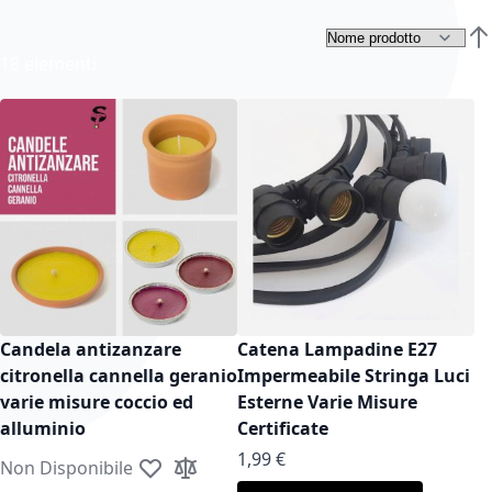
Imp
18
elementi
Candela antizanzare
Catena Lampadine E27
citronella cannella geranio
Impermeabile Stringa Luci
varie misure coccio ed
Esterne Varie Misure
alluminio
Certificate
As low as
1,99 €
Non Disponibile
Aggiungi alla lista desideri
Aggiungi al confronto