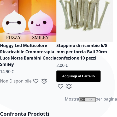
Huggy Led Multicolore
Stoppino di ricambio 6/8
Ricaricabile Cromoterapia
mm per torcia Bali 20cm
Luce Notte Bambini Goccia
confezione 10 pezzi
Smiley
2,00 €
14,90 €
Aggiungi al Carrello
Non Disponibile
Aggiungi alla lista desideri
Aggiungi al confronto
Aggiungi alla lista desideri
Aggiungi al confronto
Mostra
per pagina
Confronta Prodotti