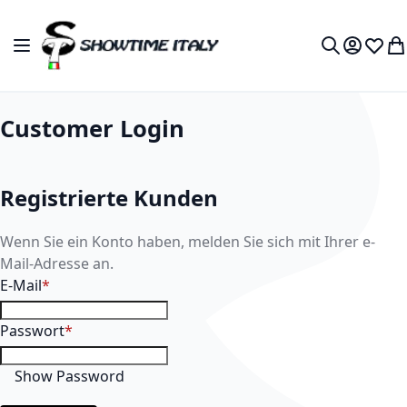
Zum Inhalt springen
Navigation umschalten
My Accou
Wunsc
Me
Search
Customer Login
Registrierte Kunden
Wenn Sie ein Konto haben, melden Sie sich mit Ihrer e-
Mail-Adresse an.
E-Mail
Passwort
Show Password