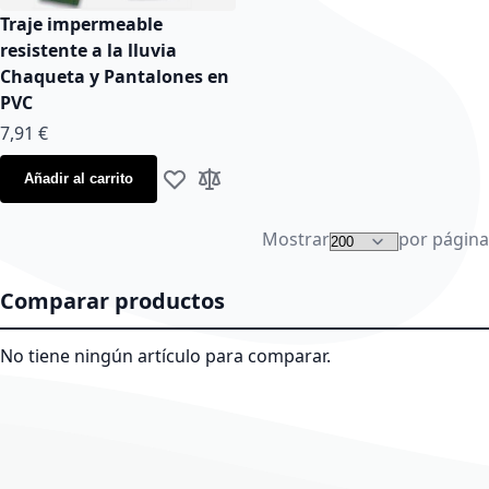
Traje impermeable
resistente a la lluvia
Chaqueta y Pantalones en
PVC
As low as
7,91 €
Añadir al carrito
Añadir a la Lista de Deseos
Añadir para comparar
Mostrar
por página
Comparar productos
No tiene ningún artículo para comparar.