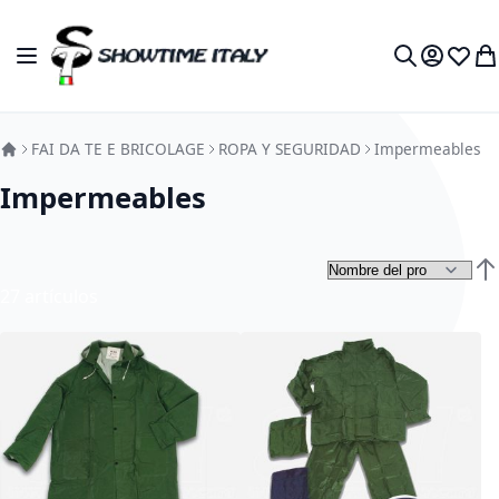
Ir al contenido
Toggle Nav
My Accou
Lista 
Mi 
Search
FAI DA TE E BRICOLAGE
ROPA Y SEGURIDAD
Impermeables
Impermeables
Fij
27
artículos