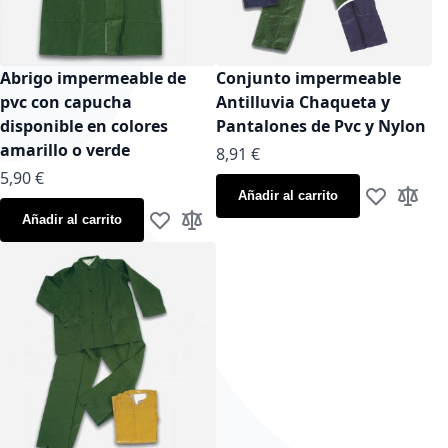
Abrigo impermeable de
Conjunto impermeable
pvc con capucha
Antilluvia Chaqueta y
disponible en colores
Pantalones de Pvc y Nylon
amarillo o verde
As low as
8,91 €
As low as
5,90 €
Añadir al carrito
Añadir a la
Añadir
Añadir al carrito
Añadir a la Lista de Deseos
Añadir para comparar