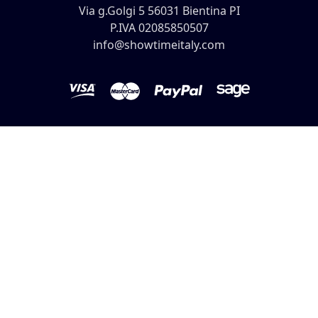
Via g.Golgi 5 56031 Bientina PI
P.IVA 02085850507
info@showtimeitaly.com