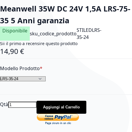
Meanwell 35W DC 24V 1,5A LRS-75-
35 5 Anni garanzia
STILEDLRS-
Disponibile
sku_codice_prodotto
35-24
Sii il primo a recensire questo prodotto
14,90 €
As low as
Modello Prodotto
Qtà
Aggiungi al Carrello