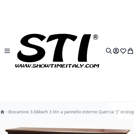
Salta al contenuto
Toggle Nav
My Accou
Lista 
Car
Search
Biocamino 3.68kw/h 3 litri a pannello esterno Quercia “J” ecolog
Vai alla fine della galleria di immagini