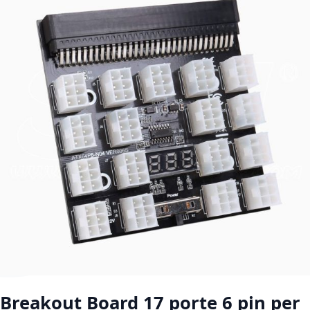
Vai all'inizio della galleria di immagini
Breakout Board 17 porte 6 pin per