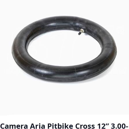
Vai all'inizio della galleria di immagini
Camera Aria Pitbike Cross 12” 3.00-