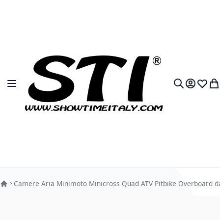
Salta al contenuto
Toggle Nav
My Accou
Lista 
Car
Search
Camere Aria Minimoto Minicross Quad ATV Pitbike Overboard d
Vai alla fine della galleria di immagini