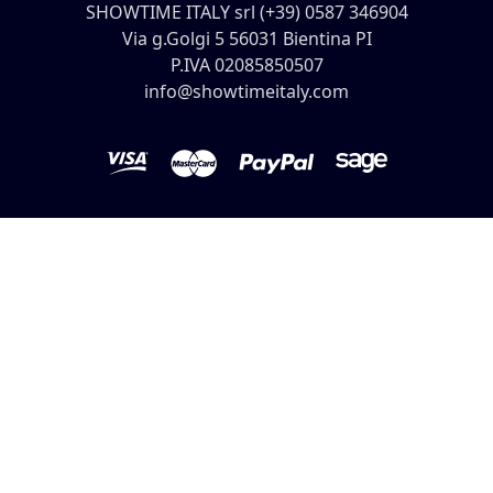
SHOWTIME ITALY srl (+39) 0587 346904
Via g.Golgi 5 56031 Bientina PI
P.IVA 02085850507
info@showtimeitaly.com