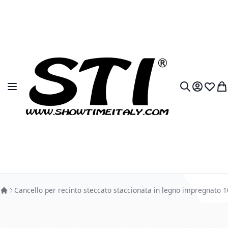
Salta al contenuto
Toggle Nav
My Accou
Lista 
Car
Search
Cancello per recinto steccato staccionata in legno impregnato
Vai alla fine della galleria di immagini