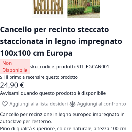
Vai all'inizio della galleria di immagini
Cancello per recinto steccato
staccionata in legno impregnato
100x100 cm Europa
Non
sku_codice_prodotto
STILEGCAN001
Disponibile
Sii il primo a recensire questo prodotto
24,90 €
Avvisami quando questo prodotto è disponibile
Aggiungi alla lista desideri
Aggiungi al confronto
Cancello per recinzione in legno europeo impregnato in
autoclave per l'esterno.
Pino di qualità superiore, colore naturale, altezza 100 cm.