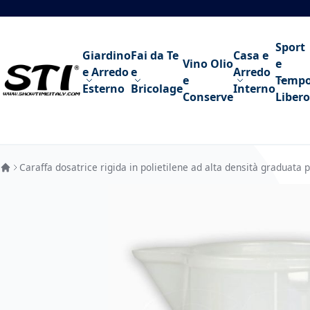
Salta al contenuto
Sport
Giardino
Fai da Te
Casa e
Vino Olio
e
e Arredo
e
Arredo
e
Temp
Esterno
Bricolage
Interno
Conserve
Libero
Caraffa dosatrice rigida in polietilene ad alta densità graduata 
Vai alla fine della galleria di immagini