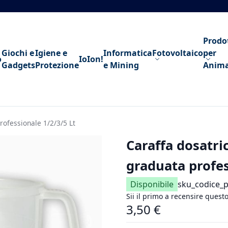
Prodo
Giochi e
Igiene e
Informatica
Fotovoltaico
per
o
IoIon!
Gadgets
Protezione
e Mining
Anima
professionale 1/2/3/5 Lt
Caraffa dosatric
graduata profes
Disponibile
sku_codice_
Sii il primo a recensire quest
3,50 €
As low as