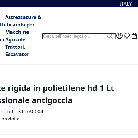
Lingua
ITALY
Attrezzature &
tti
Ricambi per
Macchine
Search
Search
My Accou
Lista 
Car
li
Agricole,
Trattori,
Escavatori
e rigida in polietilene hd 1 Lt
sionale antigoccia
prodotto
STIRAC004
o prodotto