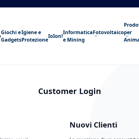
Prodo
Giochi e
Igiene e
Informatica
Fotovoltaico
per
o
IoIon!
Gadgets
Protezione
e Mining
Anima
Customer Login
Nuovi Clienti