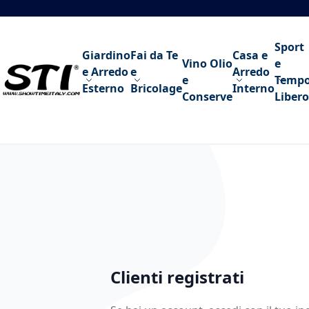
Salta al contenuto
Sport
Giardino
Fai da Te
Casa e
Vino Olio
e
e Arredo
e
Arredo
e
Temp
Esterno
Bricolage
Interno
Conserve
Libero
Clienti registrati