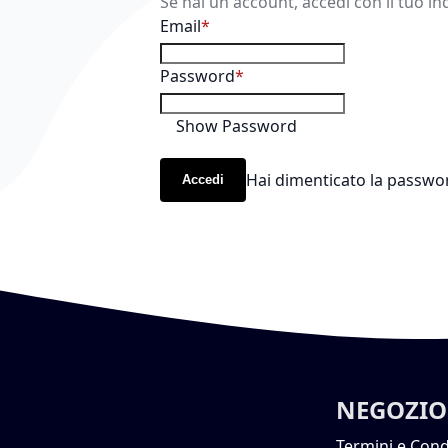
Se hai un account, accedi con il tuo in
Email
Password
Show Password
Hai dimenticato la passwo
Accedi
NEGOZIO
Termini e Cond