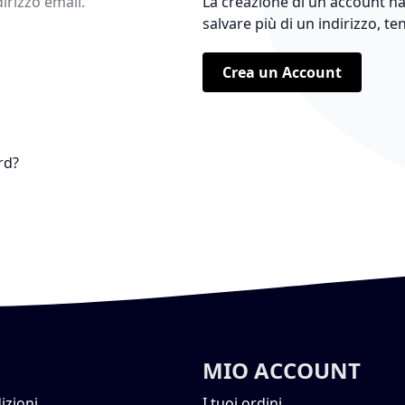
dirizzo email.
La creazione di un account ha
salvare più di un indirizzo, te
Crea un Account
rd?
MIO ACCOUNT
izioni
I tuoi ordini