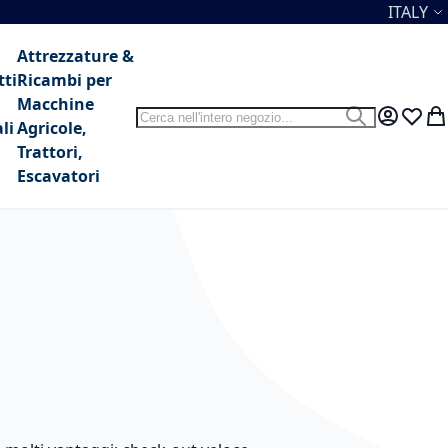
Lingua
ITALY
Attrezzature &
tti
Ricambi per
Macchine
Search
Search
My Accou
Lista 
Car
li
Agricole,
Trattori,
Escavatori