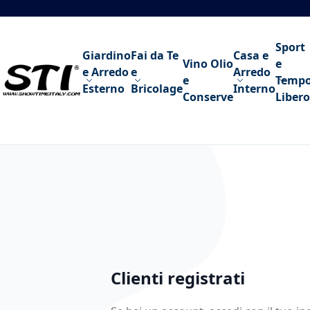
Salta al contenuto
Sport
Giardino
Fai da Te
Casa e
Vino Olio
e
e Arredo
e
Arredo
e
Temp
Esterno
Bricolage
Interno
Conserve
Libero
Clienti registrati