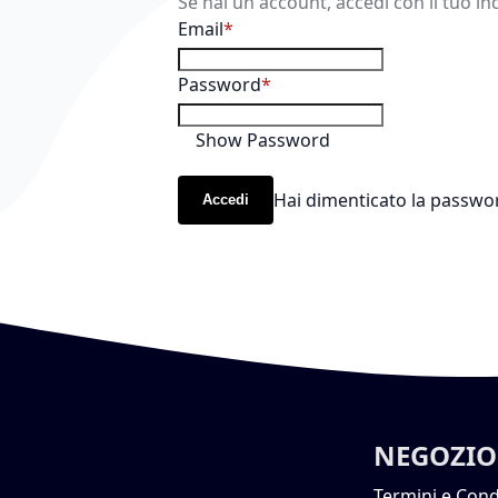
Se hai un account, accedi con il tuo in
Email
Password
Show Password
Hai dimenticato la passwo
Accedi
NEGOZIO
Termini e Cond