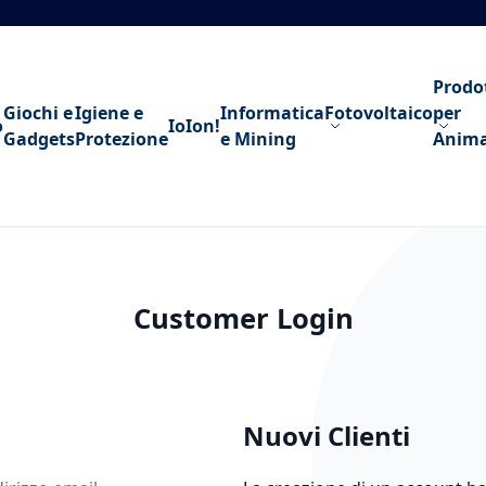
Prodo
Giochi e
Igiene e
Informatica
Fotovoltaico
per
o
IoIon!
Gadgets
Protezione
e Mining
Anima
Customer Login
Nuovi Clienti