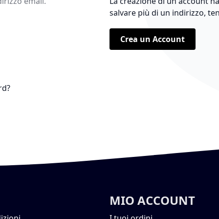
dirizzo email.
La creazione di un account ha
salvare più di un indirizzo, te
Crea un Account
rd?
MIO ACCOUNT
izioni
I tuoi ordini