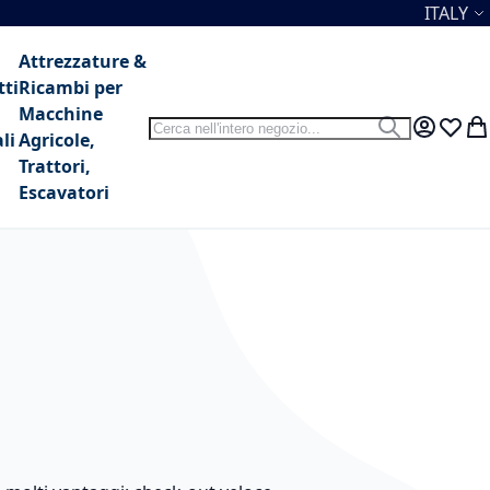
Lingua
ITALY
Attrezzature &
tti
Ricambi per
Macchine
Search
Search
My Accou
Lista 
Car
li
Agricole,
Trattori,
Escavatori