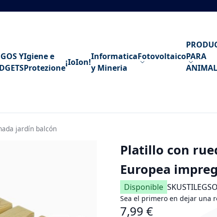
PRODU
EGOS Y
Igiene e
Informatica
Fotovoltaico
PARA
¡IoIon!
DGETS
Protezione
y Mineria
ANIMAL
ada jardín balcón
Platillo con r
Europea impreg
Disponible
SKU
STILEGS
Sea el primero en dejar una r
7,99 €