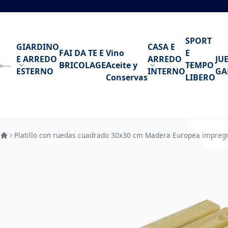
Ir al contenido
SPORT
GIARDINO
CASA E
FAI DA TE E
Vino
E
E ARREDO
ARREDO
JU
BRICOLAGE
Aceite y
TEMPO
ESTERNO
INTERNO
GA
Conservas
LIBERO
Platillo con ruedas cuadrado 30x30 cm Madera Europea impregn
Saltar al final de la galería de imágenes