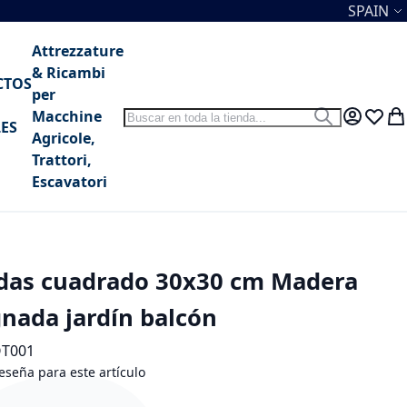
Lenguaj
SPAIN
Attrezzature
& Ricambi
CTOS
per
Search
Macchine
Search
My Accou
Lista 
Mi 
ES
Agricole,
Trattori,
Escavatori
uedas cuadrado 30x30 cm Madera
nada jardín balcón
OT001
eseña para este artículo