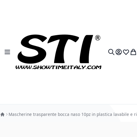
Salta al contenuto
Toggle Nav
My Accou
Lista 
Car
Search
Mascherine trasparente bocca naso 10pz in plastica lavabile e riut
Vai alla fine della galleria di immagini