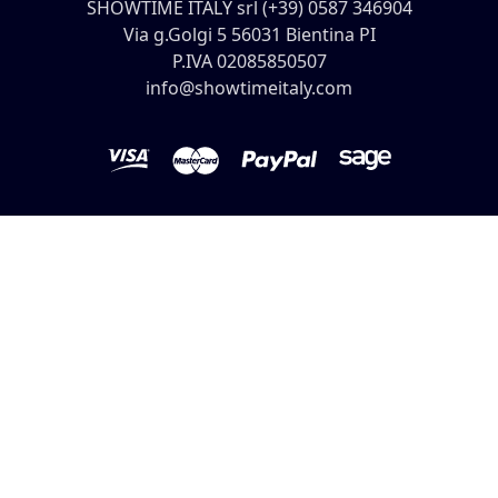
SHOWTIME ITALY srl (+39) 0587 346904
Via g.Golgi 5 56031 Bientina PI
P.IVA 02085850507
info@showtimeitaly.com