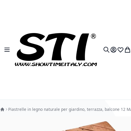
Salta al contenuto
Toggle Nav
My Accou
Lista 
Car
Search
Piastrelle in legno naturale per giardino, terrazza, balcone 12
Vai alla fine della galleria di immagini