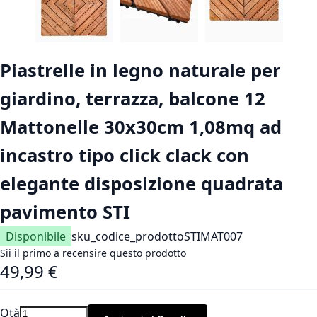
Vai all'inizio della galleria di immagini
Piastrelle in legno naturale per
giardino, terrazza, balcone 12
Mattonelle 30x30cm 1,08mq ad
incastro tipo click clack con
elegante disposizione quadrata
pavimento STI
Disponibile
sku_codice_prodotto
STIMAT007
Sii il primo a recensire questo prodotto
49,99 €
Qtà