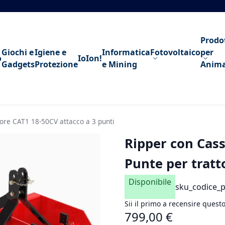
Prodo
Giochi e
Igiene e
Informatica
Fotovoltaico
per
o
IoIon!
Gadgets
Protezione
e Mining
Anima
re CAT1 18-50CV attacco a 3 punti
Ripper con Cas
Punte per tratt
Disponibile
sku_codice_
Sii il primo a recensire quest
799,00 €