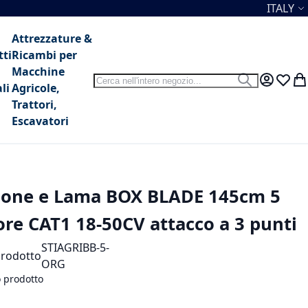
Lingua
ITALY
Attrezzature &
tti
Ricambi per
Macchine
Search
Search
My Accou
Lista 
Car
li
Agricole,
Trattori,
Escavatori
sone e Lama BOX BLADE 145cm 5
ore CAT1 18-50CV attacco a 3 punti
STIAGRIBB-5-
prodotto
ORG
o prodotto