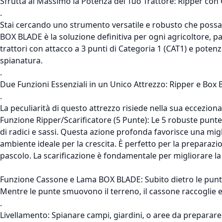
Sfrutta al Massimo la Potenza del Tuo Trattore: Ripper con
.
Stai cercando uno strumento versatile e robusto che possa
BOX BLADE è la soluzione definitiva per ogni agricoltore, pa
trattori con attacco a 3 punti di Categoria 1 (CAT1) e potenz
spianatura.
.
Due Funzioni Essenziali in un Unico Attrezzo: Ripper e Box 
.
La peculiarità di questo attrezzo risiede nella sua eccezio
Funzione Ripper/Scarificatore (5 Punte): Le 5 robuste punte
di radici e sassi. Questa azione profonda favorisce una migl
ambiente ideale per la crescita. È perfetto per la preparazi
pascolo. La scarificazione è fondamentale per migliorare la s
Funzione Cassone e Lama BOX BLADE: Subito dietro le punte d
Mentre le punte smuovono il terreno, il cassone raccoglie e
.
Livellamento: Spianare campi, giardini, o aree da preparare 