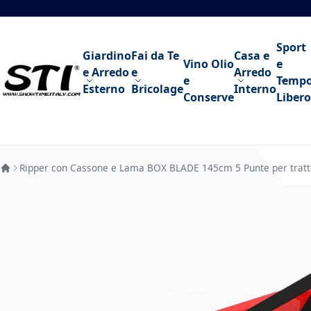
Salta al contenuto
Sport
Giardino
Fai da Te
Casa e
Vino Olio
e
e Arredo
e
Arredo
e
Temp
Esterno
Bricolage
Interno
Conserve
Libero
Ripper con Cassone e Lama BOX BLADE 145cm 5 Punte per tratto
Vai alla fine della galleria di immagini