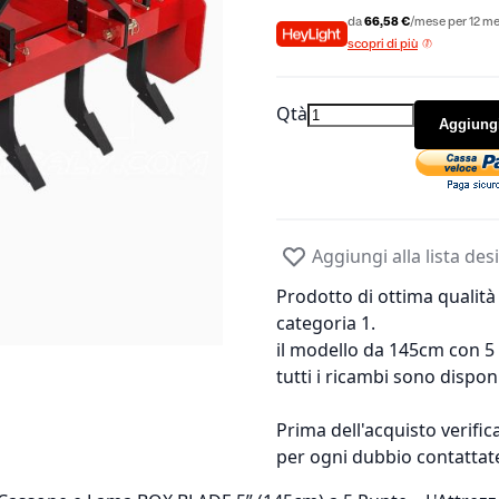
da
66,58 €
/mese per 12 me
scopri di più
Qtà
Aggiungi
Aggiungi alla lista des
Prodotto di ottima qualità 
categoria 1.
il modello da 145cm con 5
tutti i ricambi sono disponi
Prima dell'acquisto verifi
per ogni dubbio contattat