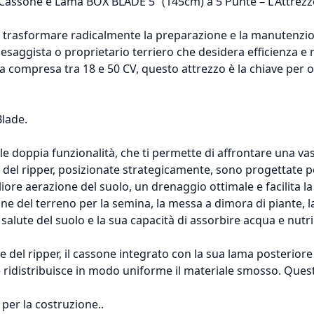
 Cassone e Lama BOX BLADE 5” (145cm) a 5 Punte – L'Attrezzo
 trasformare radicalmente la preparazione e la manutenzio
esaggista o proprietario terriero che desidera efficienza e 
a compresa tra 18 e 50 CV, questo attrezzo è la chiave per ott
Blade.
nale doppia funzionalità, che ti permette di affrontare una 
 del ripper, posizionate strategicamente, sono progettate pe
iore aerazione del suolo, un drenaggio ottimale e facilita la
one del terreno per la semina, la messa a dimora di piante, 
alute del suolo e la sua capacità di assorbire acqua e nutrie
el ripper, il cassone integrato con la sua lama posteriore t
 ridistribuisce in modo uniforme il materiale smosso. Quest
per la costruzione..