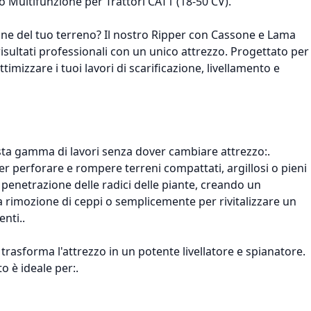
 Multifunzione per Trattori CAT1 (18-50 CV).
ne del tuo terreno? Il nostro Ripper con Cassone e Lama
risultati professionali con un unico attrezzo. Progettato per
imizzare i tuoi lavori di scarificazione, livellamento e
vasta gamma di lavori senza dover cambiare attrezzo:.
r perforare e rompere terreni compattati, argillosi o pieni
 penetrazione delle radici delle piante, creando un
la rimozione di ceppi o semplicemente per rivitalizzare un
nti..
rasforma l'attrezzo in un potente livellatore e spianatore.
o è ideale per:.