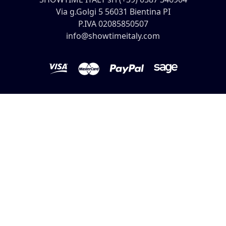
Via g.Golgi 5 56031 Bientina PI
P.IVA 02085850507
info@showtimeitaly.com