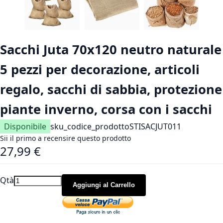
Vai all'inizio della galleria di immagini
Sacchi Juta 70x120 neutro naturale
5 pezzi per decorazione, articoli
regalo, sacchi di sabbia, protezione
piante inverno, corsa con i sacchi
Disponibile
sku_codice_prodotto
STISACJUT011
Sii il primo a recensire questo prodotto
27,99 €
Qtà
Aggiungi al Carrello