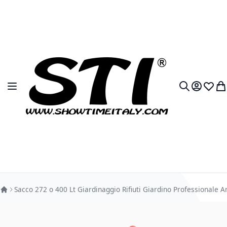
Salta al contenuto
Toggle Nav
My Accou
Lista 
Car
Search
Sacco 272 o 400 Lt Giardinaggio Rifiuti Giardino Professionale A
Vai alla fine della galleria di immagini