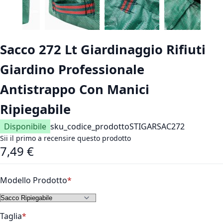
Vai all'inizio della galleria di immagini
Sacco 272 Lt Giardinaggio Rifiuti
Giardino Professionale
Antistrappo Con Manici
Ripiegabile
Disponibile
sku_codice_prodotto
STIGARSAC272
Sii il primo a recensire questo prodotto
7,49 €
As low as
Modello Prodotto
Taglia