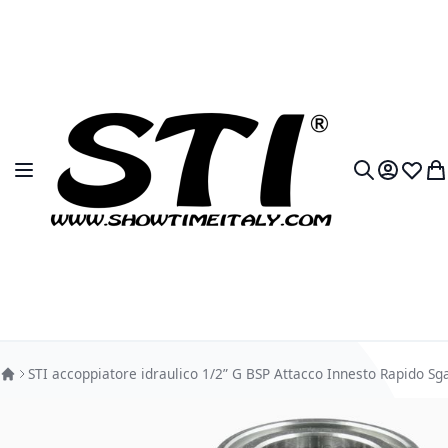
Salta al contenuto
Toggle Nav
My Accou
Lista 
Car
Search
STI accoppiatore idraulico 1/2” G BSP Attacco Innesto Rapido Sg
Vai alla fine della galleria di immagini