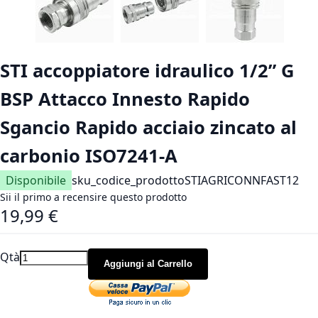
Vai all'inizio della galleria di immagini
STI accoppiatore idraulico 1/2” G
BSP Attacco Innesto Rapido
Sgancio Rapido acciaio zincato al
carbonio ISO7241-A
Disponibile
sku_codice_prodotto
STIAGRICONNFAST12
Sii il primo a recensire questo prodotto
19,99 €
Qtà
Aggiungi al Carrello