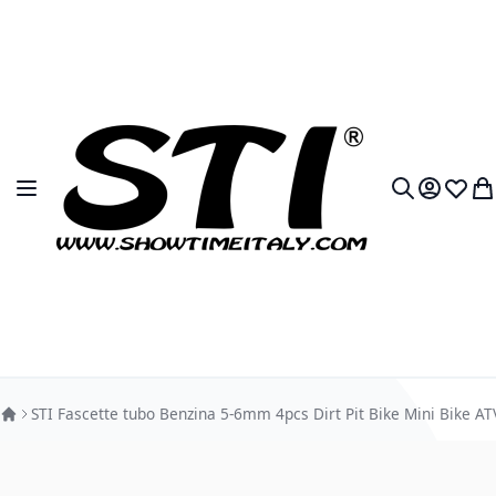
Salta al contenuto
Toggle Nav
My Accou
Lista 
Car
Search
STI Fascette tubo Benzina 5-6mm 4pcs Dirt Pit Bike Mini Bike 
Vai alla fine della galleria di immagini