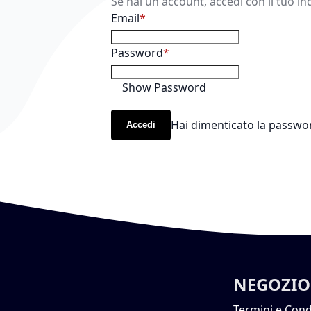
Se hai un account, accedi con il tuo in
Email
Password
Show Password
Hai dimenticato la passwo
Accedi
NEGOZIO
Termini e Cond