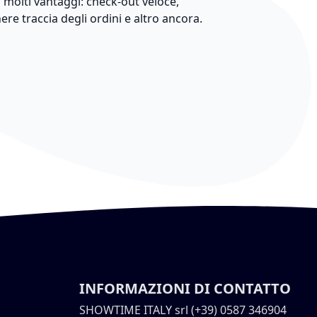
 molti vantaggi: check-out veloce,
nere traccia degli ordini e altro ancora.
INFORMAZIONI DI CONTATTO
SHOWTIME ITALY srl (+39) 0587 346904