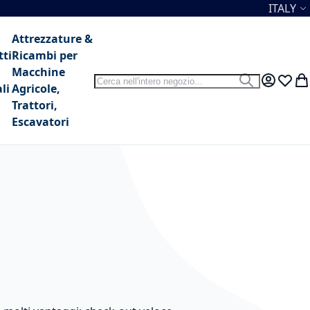
Lingua
ITALY
Attrezzature &
tti
Ricambi per
Macchine
Search
Search
My Accou
Lista 
Car
li
Agricole,
Trattori,
Escavatori