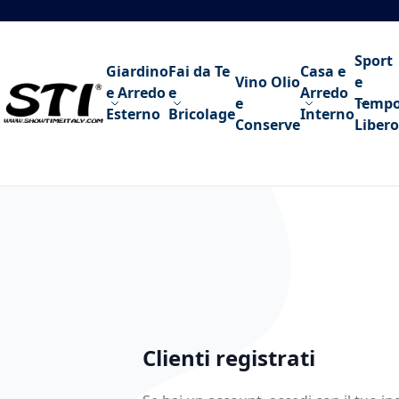
Salta al contenuto
Sport
Giardino
Fai da Te
Casa e
Vino Olio
e
e Arredo
e
Arredo
e
Temp
Esterno
Bricolage
Interno
Conserve
Libero
Clienti registrati