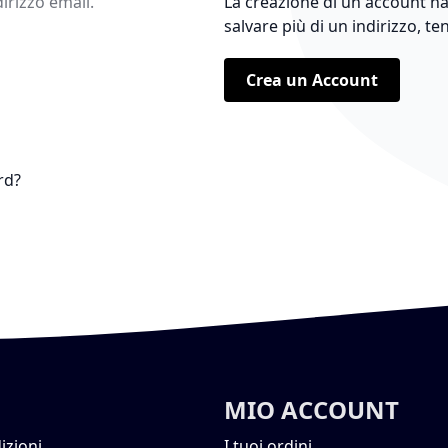
dirizzo email.
La creazione di un account ha
salvare più di un indirizzo, te
Crea un Account
rd?
MIO ACCOUNT
izioni
I tuoi ordini