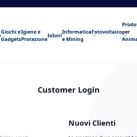
Prodo
Giochi e
Igiene e
Informatica
Fotovoltaico
per
o
IoIon!
Gadgets
Protezione
e Mining
Anima
Customer Login
Nuovi Clienti